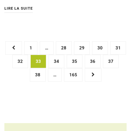
LIRE LA SUITE
Pagination
1
…
28
29
30
31
des
32
33
34
35
36
37
publications
38
…
165