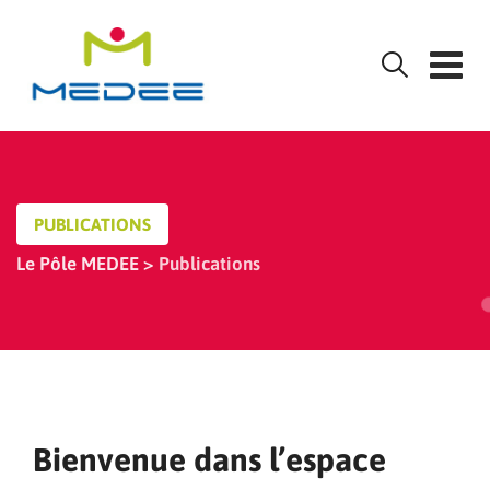
Skip
to
content
PUBLICATIONS
Le Pôle MEDEE
>
Publications
Bienvenue dans l’espace