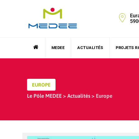
Skip
to
Eur
content
590
MEDEE
ACTUALITÉS
PROJETS R
EUROPE
Le Pôle MEDEE
>
Actualités
>
Europe