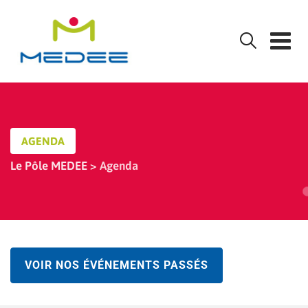
Skip
to
content
AGENDA
Le Pôle MEDEE
>
Agenda
VOIR NOS ÉVÉNEMENTS PASSÉS