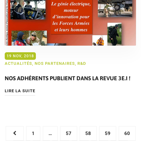
19 NOV, 2018
ACTUALITÉS
,
NOS PARTENAIRES
,
R&D
NOS ADHÉRENTS PUBLIENT DANS LA REVUE 3E.I !
LIRE LA SUITE
Pagination
1
…
57
58
59
60