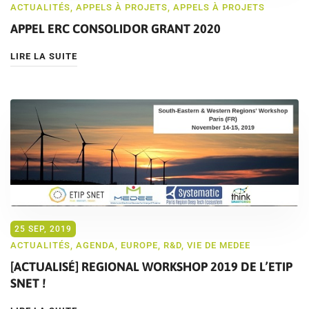
ACTUALITÉS
,
APPELS À PROJETS
,
APPELS À PROJETS
APPEL ERC CONSOLIDOR GRANT 2020
LIRE LA SUITE
25 SEP, 2019
ACTUALITÉS
,
AGENDA
,
EUROPE
,
R&D
,
VIE DE MEDEE
[ACTUALISÉ] REGIONAL WORKSHOP 2019 DE L’ETIP
SNET !