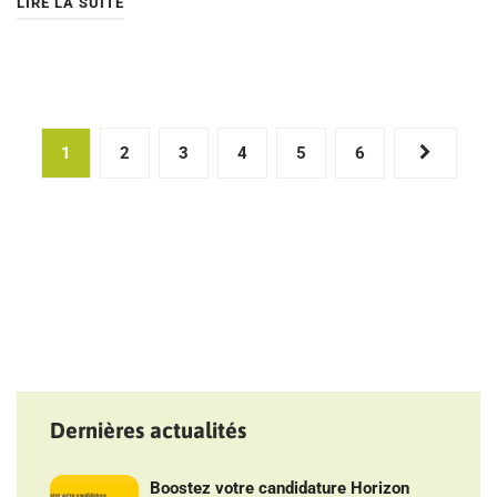
LIRE LA SUITE
Pagination
1
2
3
4
5
6
des
publications
Dernières actualités
Boostez votre candidature Horizon