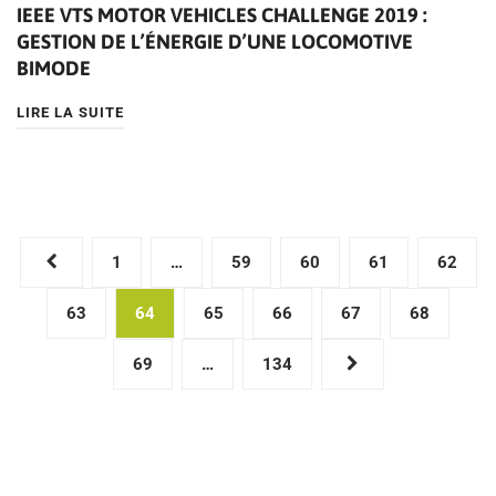
IEEE VTS MOTOR VEHICLES CHALLENGE 2019 :
GESTION DE L’ÉNERGIE D’UNE LOCOMOTIVE
BIMODE
LIRE LA SUITE
Pagination
1
…
59
60
61
62
des
63
64
65
66
67
68
publications
69
…
134