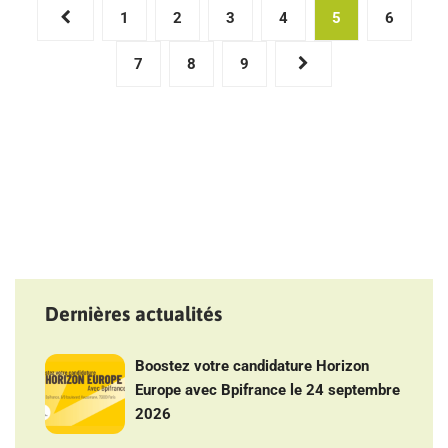
Pagination
1
2
3
4
5
6
des
7
8
9
publications
Dernières actualités
Boostez votre candidature Horizon
Europe avec Bpifrance le 24 septembre
2026