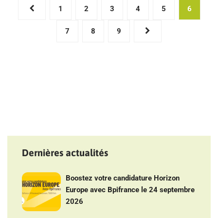
Pagination
1
2
3
4
5
6
des
7
8
9
publications
Dernières actualités
Boostez votre candidature Horizon
Europe avec Bpifrance le 24 septembre
2026