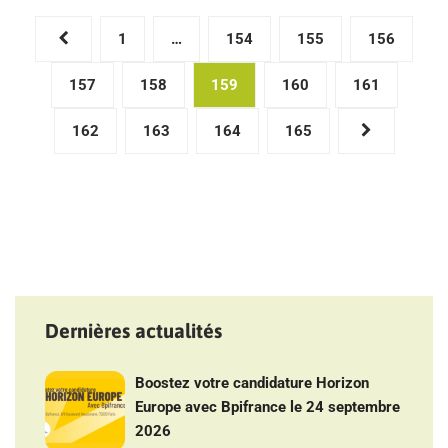
Pagination
1
…
154
155
156
des
157
158
159
160
161
publications
162
163
164
165
Dernières actualités
Boostez votre candidature Horizon
Europe avec Bpifrance le 24 septembre
2026