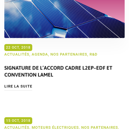
22 OCT, 2018
ACTUALITÉS
,
AGENDA
,
NOS PARTENAIRES
,
R&D
SIGNATURE DE L’ACCORD CADRE L2EP–EDF ET
CONVENTION LAMEL
LIRE LA SUITE
15 OCT, 2018
ACTUALITÉS
,
MOTEURS ÉLECTRIQUES
,
NOS PARTENAIRES
,