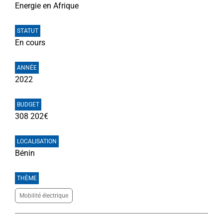
Energie en Afrique
STATUT
En cours
ANNÉE
2022
BUDGET
308 202€
LOCALISATION
Bénin
THÈME
Mobilité électrique