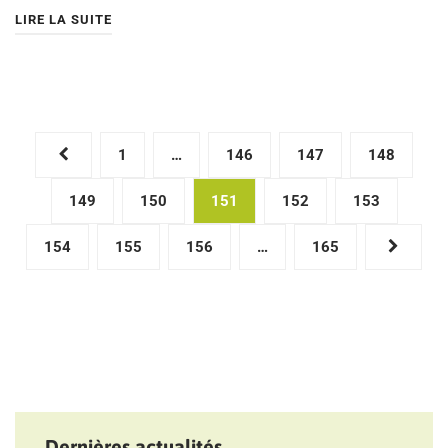
LIRE LA SUITE
Pagination
1
…
146
147
148
des
149
150
151
152
153
publications
154
155
156
…
165
Dernières actualités