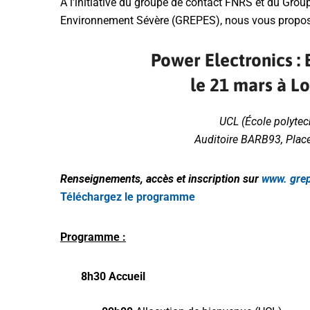
A l’initiative du groupe de contact FNRS et du Gro
Environnement Sévère (GREPES), nous vous proposo
Power Electronics :
le 21 mars à L
UCL (École polytec
Auditoire BARB93, Place
Renseignements, accès et inscription sur
www. gre
Téléchargez le programme
Programme :
8h30 Accueil