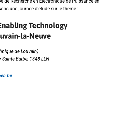
upe de Recherche en Electronique de Puissance en
ns une journée d’étude sur le thème :
 Enabling Technology
ouvain-la-Neuve
hnique de Louvain)
 Sainte Barbe, 1348 LLN
pes.be