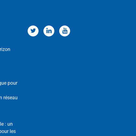
rizon
que pour
n réseau
le : un
our les