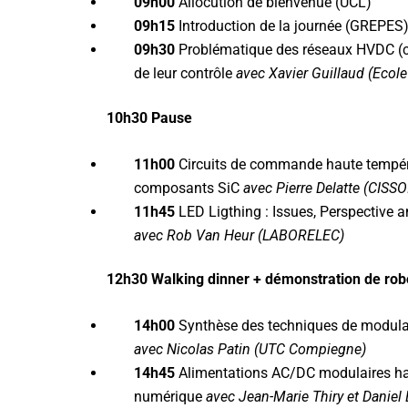
09h00
Allocution de bienvenue (UCL)
09h15
Introduction de la journée (GREPES
09h30
Problématique des réseaux HVDC (con
de leur contrôle
avec Xavier Guillaud (Ecole
10h30 Pause
11h00
Circuits de commande haute tempéra
composants SiC
avec Pierre Delatte (CISSO
11h45
LED Ligthing : Issues, Perspective 
avec Rob Van Heur (LABORELEC)
12h30 Walking dinner + démonstration de robo
14h00
Synthèse des techniques de modulat
avec Nicolas Patin (UTC Compiegne)
14h45
Alimentations AC/DC modulaires ha
numérique
avec Jean-Marie Thiry et Danie