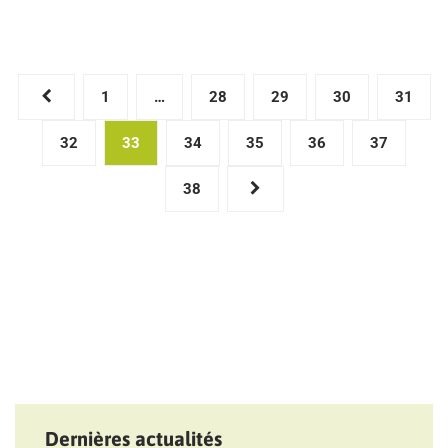
Pagination
1
…
28
29
30
31
des
32
33
34
35
36
37
publications
38
Dernières actualités