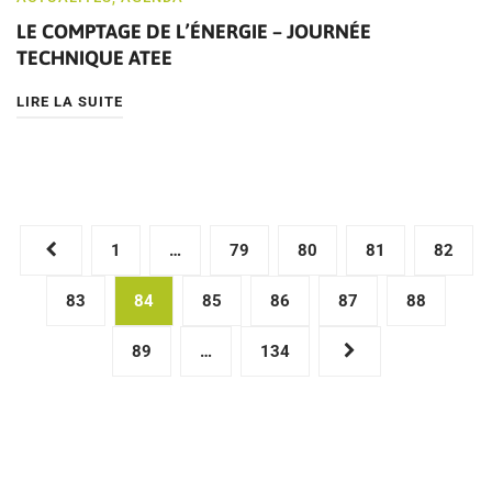
LE COMPTAGE DE L’ÉNERGIE – JOURNÉE
TECHNIQUE ATEE
LIRE LA SUITE
Pagination
1
…
79
80
81
82
des
83
84
85
86
87
88
publications
89
…
134