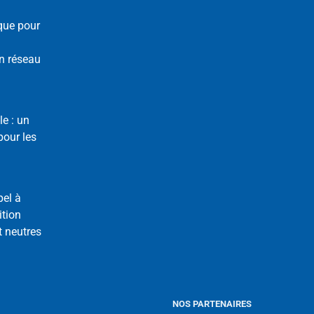
que pour
n réseau
le : un
our les
pel à
ition
t neutres