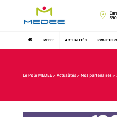
Skip
to
Eur
content
590
MEDEE
ACTUALITÉS
PROJETS R
Le Pôle MEDEE
>
Actualités
>
Nos partenaires
>