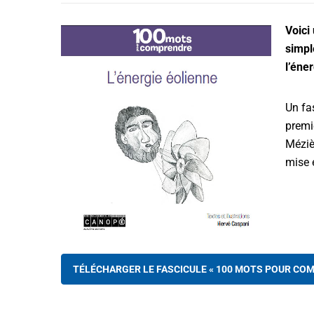
Voici
simpl
l’éne
Un fa
premi
Méziè
mise 
TÉLÉCHARGER LE FASCICULE « 100 MOTS POUR COM