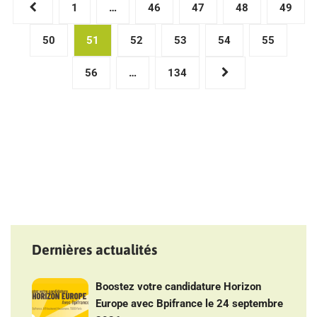
Pagination
1
…
46
47
48
49
des
50
51
52
53
54
55
publications
56
…
134
Dernières actualités
Boostez votre candidature Horizon
Europe avec Bpifrance le 24 septembre