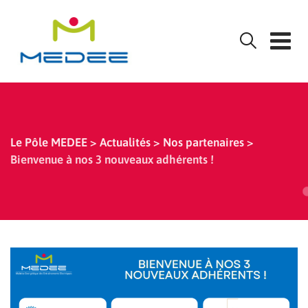
Skip
to
content
Le Pôle MEDEE
>
Actualités
>
Nos partenaires
>
Bienvenue à nos 3 nouveaux adhérents !