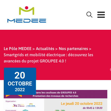
Skip
to
content
Le Pôle MEDEE
>
Actualités
>
Nos partenaires
>
Smartgrids et mobilité électrique : découvrez les
avancées du projet GROUPEE 4.0 !
20
OCTOBRE
2022