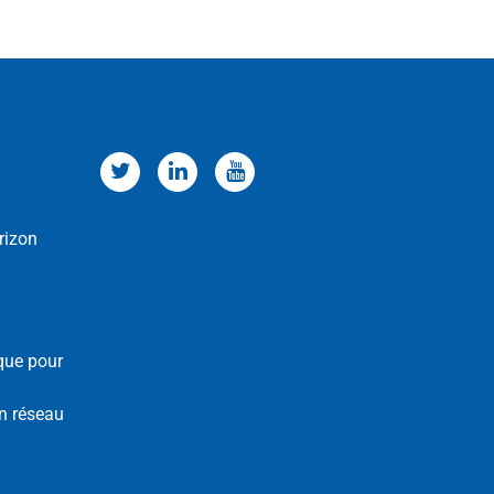
rizon
que pour
n réseau