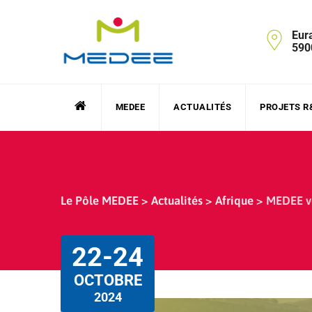
Skip
to
Eur
content
590
MEDEE
ACTUALITÉS
PROJETS R
Le Pôle MEDEE
>
Actualités
>
Afrique
>
MEDEE vo
22-24
OCTOBRE
2024