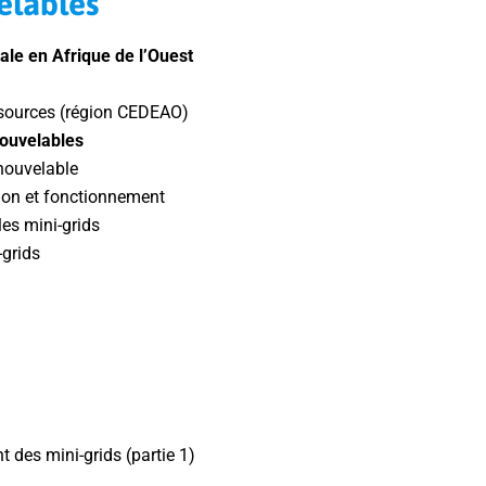
elables
rale en Afrique de l’Ouest
essources (région CEDEAO)
nouvelables
nouvelable
tion et fonctionnement
les mini-grids
-grids
des mini-grids (partie 1)