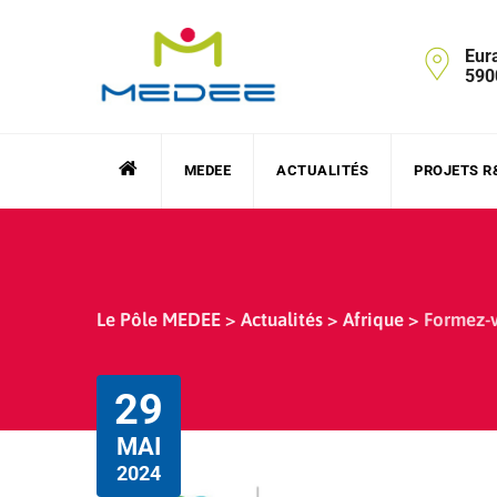
Skip
to
Eur
content
590
MEDEE
ACTUALITÉS
PROJETS R
Le Pôle MEDEE
>
Actualités
>
Afrique
>
Formez-v
29
MAI
2024