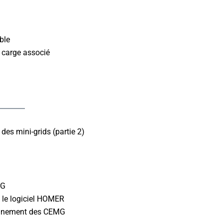
ble
e carge associé
es mini-grids (partie 2)
MG
le logiciel HOMER
ionnement des CEMG