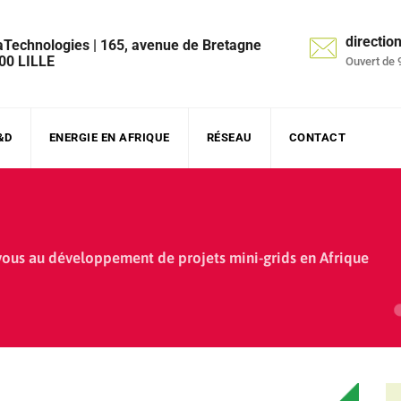
directi
aTechnologies | 165, avenue de Bretagne
00 LILLE
Ouvert de 
&D
ENERGIE EN AFRIQUE
RÉSEAU
CONTACT
ous au développement de projets mini-grids en Afrique