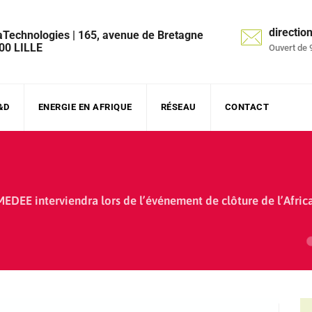
directi
aTechnologies | 165, avenue de Bretagne
00 LILLE
Ouvert de 
&D
ENERGIE EN AFRIQUE
RÉSEAU
CONTACT
MEDEE interviendra lors de l’événement de clôture de l’Afri