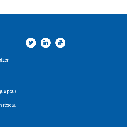
rizon
que pour
n réseau