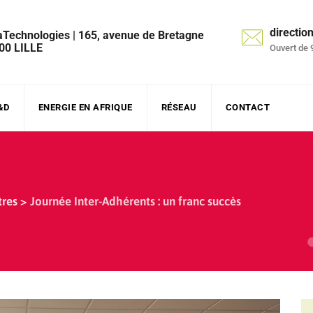
directi
aTechnologies | 165, avenue de Bretagne
00 LILLE
Ouvert de 
&D
ENERGIE EN AFRIQUE
RÉSEAU
CONTACT
tres
>
Journée Inter-Adhérents : un franc succès