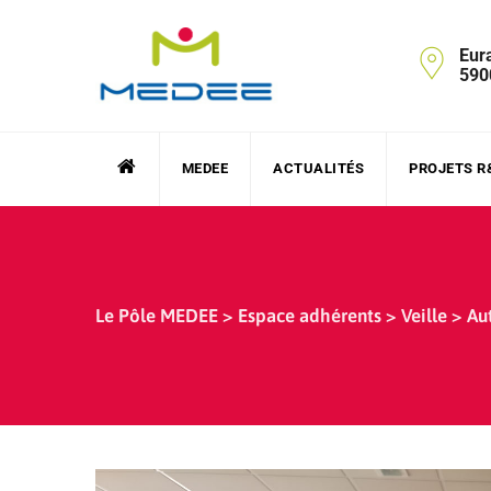
Skip
to
Eur
content
590
MEDEE
ACTUALITÉS
PROJETS R
Le Pôle MEDEE
>
Espace adhérents
>
Veille
>
Au