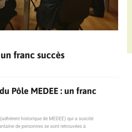
 un franc succès
 du Pôle MEDEE : un franc
(adhérent historique de MEDEE) qui a suscité
rantaine de personnes se sont retrouvées à