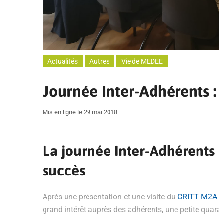
Actualités
Autres
Vie de MEDEE
Journée Inter-Adhérents :
Mis en ligne le 29 mai 2018
La journée Inter-Adhérents
succès
Après une présentation et une visite du
CRITT M2A
grand intérêt auprès des adhérents, une petite qua