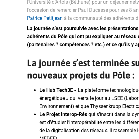
l’Université d’Artois (Béthune) pour un déjeuner n
l’occasion de remercier Paul Ducasse pour ses 8 ann
Patrice Petitjean
à la communauté des adhérents d
La journée s’est poursuivie avec les présentations
adhérents du Pôle qui ont pu expliquer au réseau c
(partenaires ? compétences ? etc.) et ce qu’ils y 
La journée s’est terminée s
nouveaux projets du Pôle :
Le Hub Tech3E
« La plateforme technologique 
énergétique » qui verra le jour au LSEE (Labo
Environnement) et que Thyssenkrupp Electrica
Le Projet Interop-Rés
qui s’inscrit dans la d
est d’étudier l’Interopérabilité entre les différ
de la digitalisation des réseaux. Il rassembl
MEDEE).