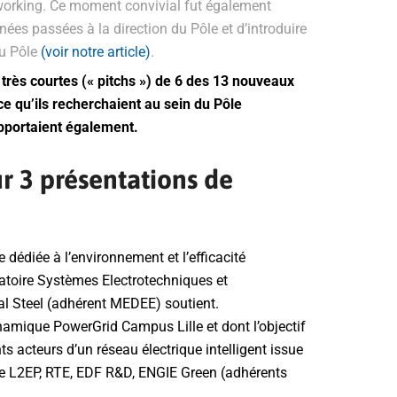
etworking. Ce moment convivial fut également
ées passées à la direction du Pôle et d’introduire
u Pôle
(voir notre article)
.
 très courtes (« pitchs ») de 6 des 13 nouveaux
e qu’ils recherchaient au sein du Pôle
apportaient également.
ur 3 présentations de
dédiée à l’environnement et l’efficacité
ratoire Systèmes Electrotechniques et
l Steel (adhérent MEDEE) soutient.
ynamique PowerGrid Campus Lille et dont l’objectif
ents acteurs d’un réseau électrique intelligent issue
e le L2EP, RTE, EDF R&D, ENGIE Green (adhérents