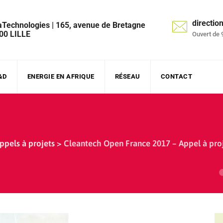
directi
aTechnologies | 165, avenue de Bretagne
00 LILLE
Ouvert de 
&D
ENERGIE EN AFRIQUE
RÉSEAU
CONTACT
ppels à projets
>
Cleantech Open France 2017 – Appel à proj