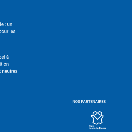
le : un
our les
pel à
ition
t neutres