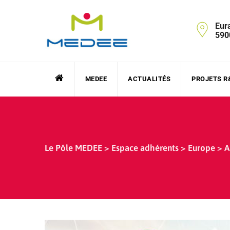
Skip
to
Eur
content
590
MEDEE
ACTUALITÉS
PROJETS R
Le Pôle MEDEE
>
Espace adhérents
>
Europe
>
A