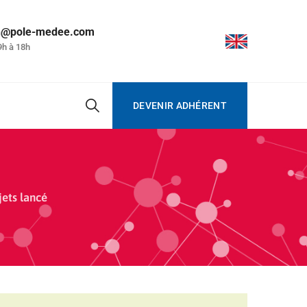
on@pole-medee.com
9h à 18h
DEVENIR ADHÉRENT
ets lancé