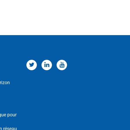
rizon
que pour
n réseau