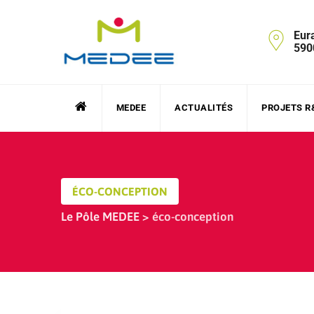
Skip
to
Eur
content
590
MEDEE
ACTUALITÉS
PROJETS R
ÉCO-CONCEPTION
Le Pôle MEDEE
>
éco-conception