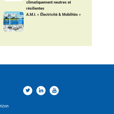
climatiquement neutres et
résilientes
A.M.I. « Électricité & Mobilités »
rizon