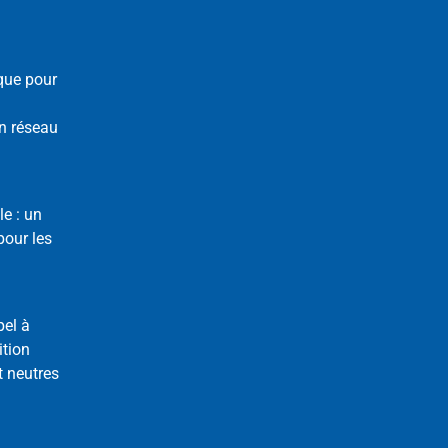
que pour
n réseau
le : un
our les
pel à
ition
t neutres