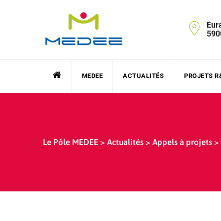
Skip
to
Eur
content
590
MEDEE
ACTUALITÉS
PROJETS R
Le Pôle MEDEE
>
Actualités
>
Appels à projets
>