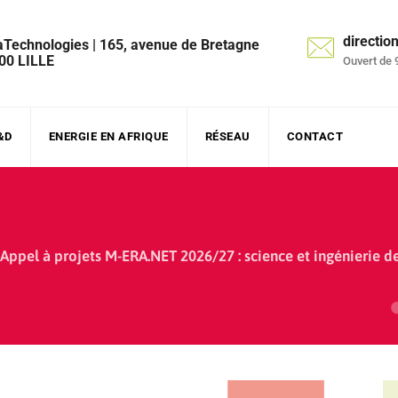
directi
aTechnologies | 165, avenue de Bretagne
00 LILLE
Ouvert de 
&D
ENERGIE EN AFRIQUE
RÉSEAU
CONTACT
Appel à projets M-ERA.NET 2026/27 : science et ingénierie d