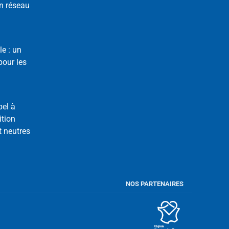
n réseau
le : un
our les
pel à
ition
t neutres