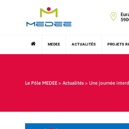
Skip
to
Eur
content
590
MEDEE
ACTUALITÉS
PROJETS R
Le Pôle MEDEE
>
Actualités
>
Une journée interdi