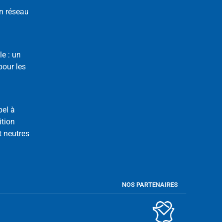
n réseau
le : un
our les
pel à
ition
t neutres