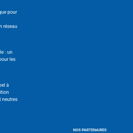
que pour
n réseau
le : un
our les
pel à
ition
t neutres