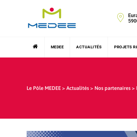
Skip
to
Eur
content
590
MEDEE
ACTUALITÉS
PROJETS R
Le Pôle MEDEE
>
Actualités
>
Nos partenaires
>