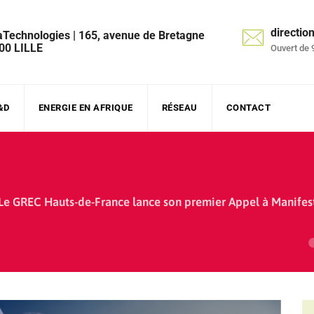
directi
aTechnologies | 165, avenue de Bretagne
00 LILLE
Ouvert de 
&D
ENERGIE EN AFRIQUE
RÉSEAU
CONTACT
Le GREC Hauts-de-France lance son premier Appel à Manifest