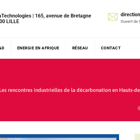
directi
aTechnologies | 165, avenue de Bretagne
00 LILLE
Ouvert de 
&D
ENERGIE EN AFRIQUE
RÉSEAU
CONTACT
Les rencontres industrielles de la décarbonation en Hauts-d