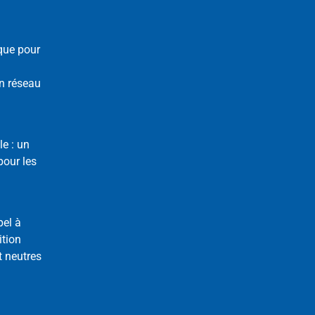
que pour
n réseau
le : un
our les
pel à
ition
t neutres