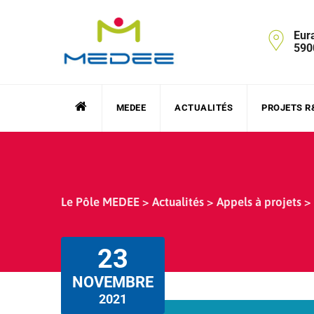
Skip
to
Eur
content
590
MEDEE
ACTUALITÉS
PROJETS R
Le Pôle MEDEE
>
Actualités
>
Appels à projets
>
23
NOVEMBRE
2021