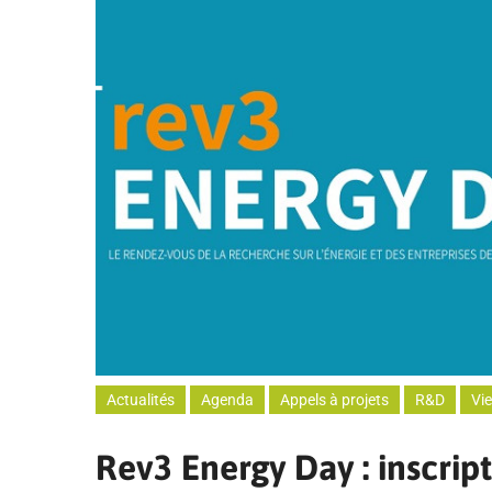
Actualités
Agenda
Appels à projets
R&D
Vi
Rev3 Energy Day : inscrip