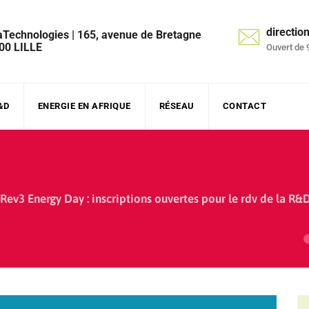
directi
aTechnologies | 165, avenue de Bretagne
00 LILLE
Ouvert de 
&D
ENERGIE EN AFRIQUE
RÉSEAU
CONTACT
Rev3 Energy Day : inscriptions ouvertes pour le rdv de la R&D