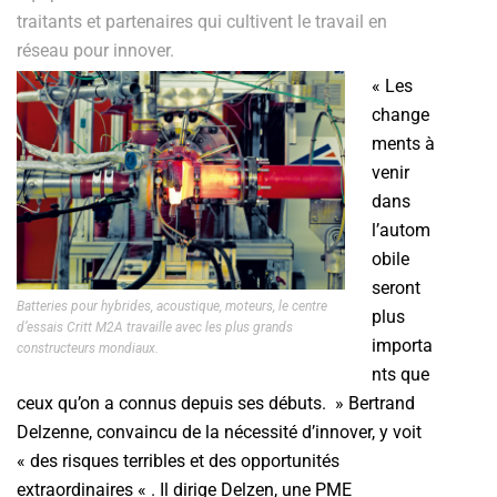
traitants et partenaires qui cultivent le travail en
réseau pour innover.
« Les
change
ments à
venir
dans
l’autom
obile
seront
Batteries pour hybrides, acoustique, moteurs, le centre
plus
d’essais Critt M2A travaille avec les plus grands
importa
constructeurs mondiaux.
nts que
ceux qu’on a connus depuis ses débuts. » Bertrand
Delzenne, convaincu de la nécessité d’innover, y voit
« des risques terribles et des opportunités
extraordinaires « . Il dirige Delzen, une PME