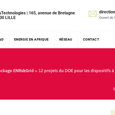
directi
aTechnologies | 165, avenue de Bretagne
00 LILLE
Ouvert de 
&D
ENERGIE EN AFRIQUE
RÉSEAU
CONTACT
ockage ENRs&Grid
>
12 projets du DOE pour les dispositifs à