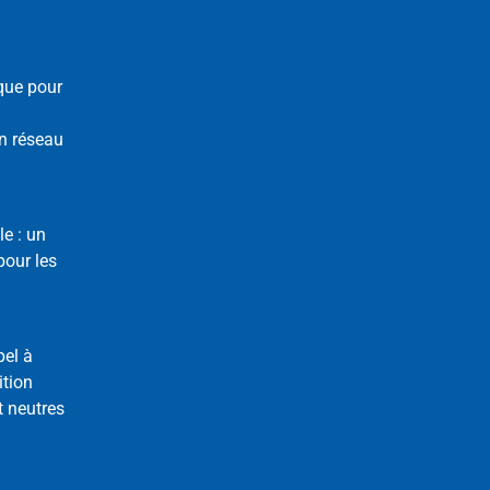
que pour
n réseau
le : un
our les
pel à
ition
t neutres