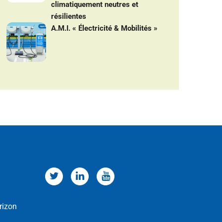
climatiquement neutres et
résilientes
A.M.I. « Électricité & Mobilités »
rizon