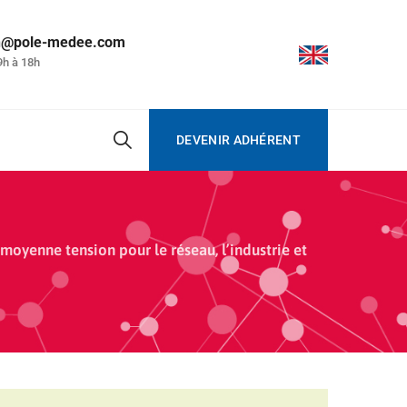
on@pole-medee.com
9h à 18h
DEVENIR ADHÉRENT
 moyenne tension pour le réseau, l’industrie et