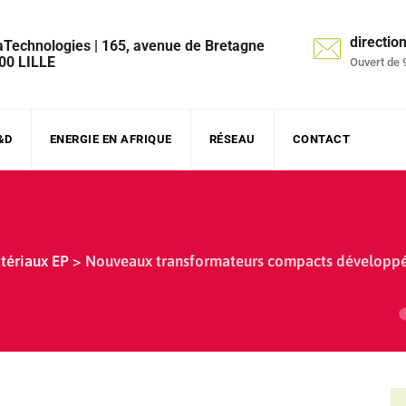
directi
aTechnologies | 165, avenue de Bretagne
00 LILLE
Ouvert de 
&D
ENERGIE EN AFRIQUE
RÉSEAU
CONTACT
tériaux EP
>
Nouveaux transformateurs compacts développés