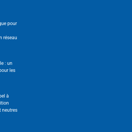
que pour
n réseau
le : un
our les
pel à
ition
t neutres