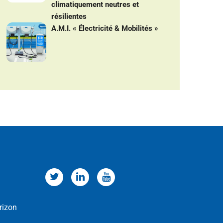
climatiquement neutres et
résilientes
A.M.I. « Électricité & Mobilités »
rizon