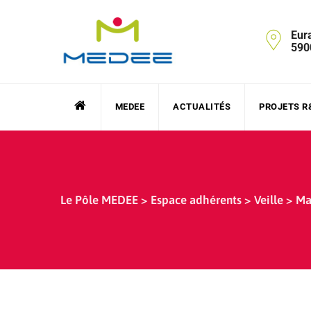
Skip
to
Eur
content
590
MEDEE
ACTUALITÉS
PROJETS R
Le Pôle MEDEE
>
Espace adhérents
>
Veille
>
Ma