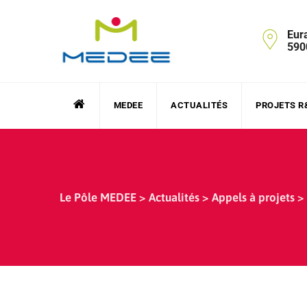
Skip
to
Eur
content
590
MEDEE
ACTUALITÉS
PROJETS R
Le Pôle MEDEE
>
Actualités
>
Appels à projets
>