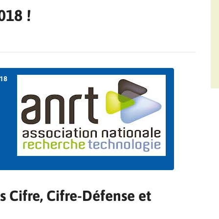
018 !
018
fs Cifre, Cifre-Défense et