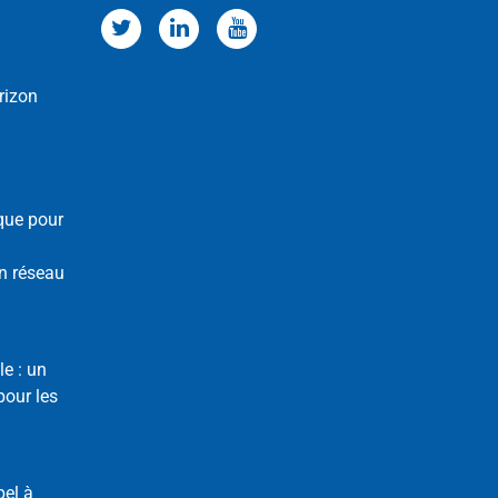
rizon
que pour
n réseau
le : un
our les
pel à