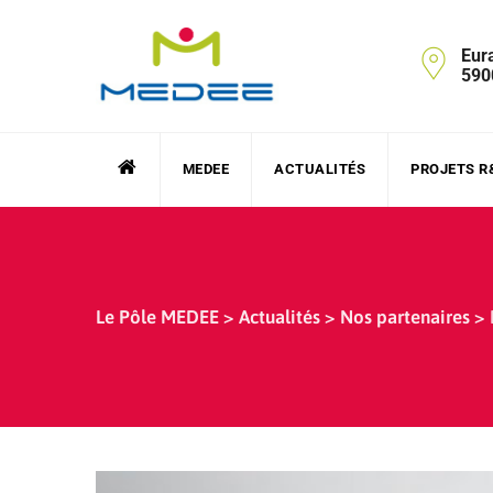
Skip
to
Eur
content
590
MEDEE
ACTUALITÉS
PROJETS R
Le Pôle MEDEE
>
Actualités
>
Nos partenaires
>