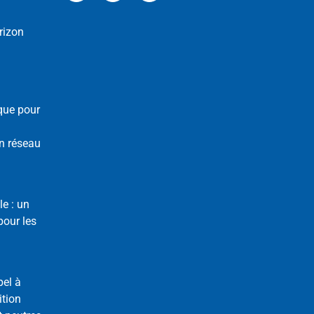
rizon
que pour
n réseau
le : un
our les
pel à
ition