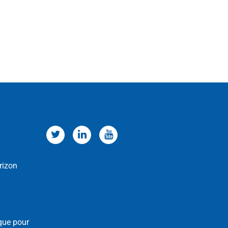
rizon
que pour