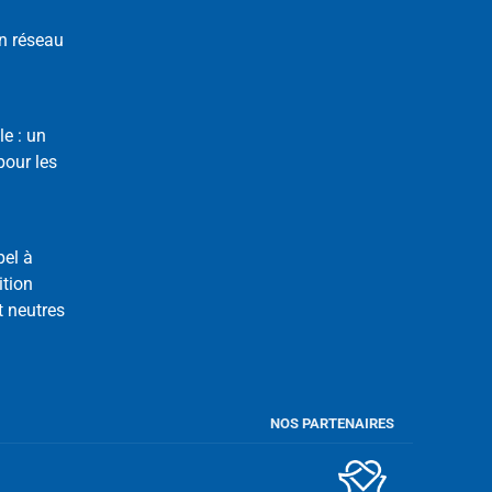
n réseau
le : un
our les
pel à
ition
t neutres