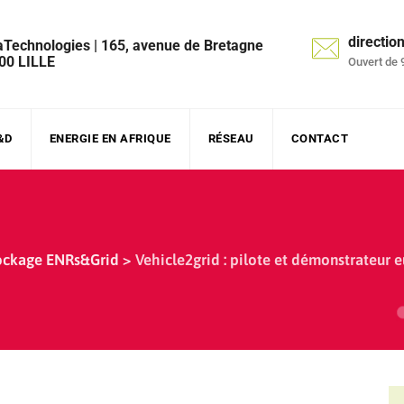
directi
aTechnologies | 165, avenue de Bretagne
00 LILLE
Ouvert de 
&D
ENERGIE EN AFRIQUE
RÉSEAU
CONTACT
ockage ENRs&Grid
>
Vehicle2grid : pilote et démonstrateur 