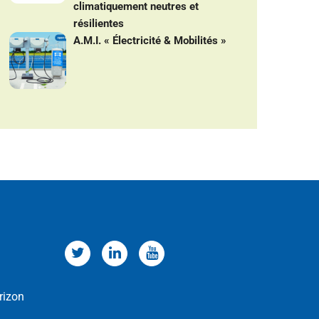
climatiquement neutres et
résilientes
A.M.I. « Électricité & Mobilités »
rizon