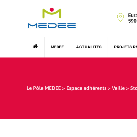
Skip
to
Eur
content
590
MEDEE
ACTUALITÉS
PROJETS R
Le Pôle MEDEE
>
Espace adhérents
>
Veille
>
St