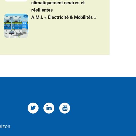
climatiquement neutres et
résilientes
A.M.I. « Électricité & Mobilités »
rizon