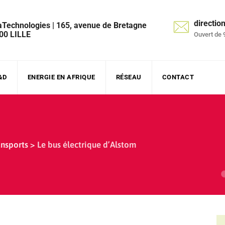
directi
aTechnologies | 165, avenue de Bretagne
00 LILLE
Ouvert de 
&D
ENERGIE EN AFRIQUE
RÉSEAU
CONTACT
ansports
>
Le bus électrique d’Alstom