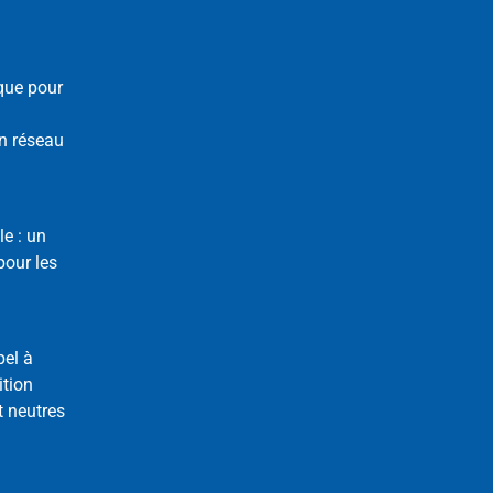
que pour
n réseau
le : un
our les
pel à
ition
t neutres