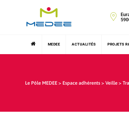
Skip
to
Eur
content
590
MEDEE
ACTUALITÉS
PROJETS R
Le Pôle MEDEE
>
Espace adhérents
>
Veille
>
Tr