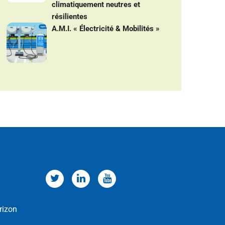
climatiquement neutres et
résilientes
A.M.I. « Électricité & Mobilités »
rizon