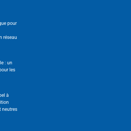
que pour
n réseau
le : un
our les
pel à
ition
t neutres