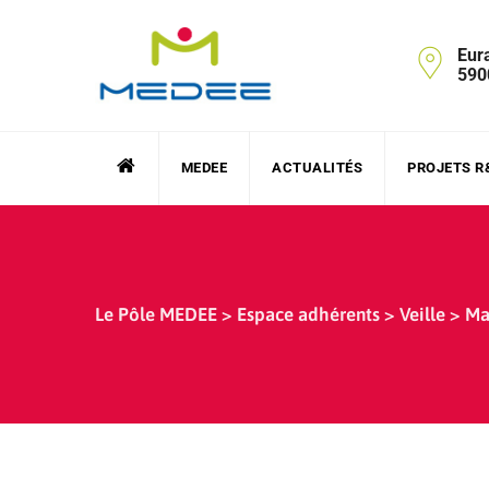
Skip
to
Eur
content
590
MEDEE
ACTUALITÉS
PROJETS R
Le Pôle MEDEE
>
Espace adhérents
>
Veille
>
Ma