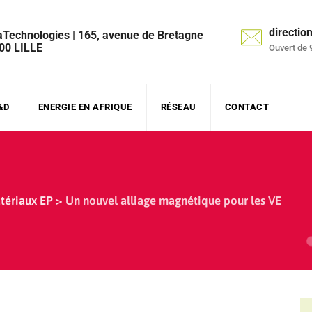
directi
aTechnologies | 165, avenue de Bretagne
00 LILLE
Ouvert de 
&D
ENERGIE EN AFRIQUE
RÉSEAU
CONTACT
tériaux EP
>
Un nouvel alliage magnétique pour les VE