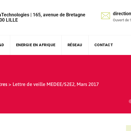
directi
aTechnologies | 165, avenue de Bretagne
00 LILLE
Ouvert de 
&D
ENERGIE EN AFRIQUE
RÉSEAU
CONTACT
tres
>
Lettre de veille MEDEE/S2E2, Mars 2017