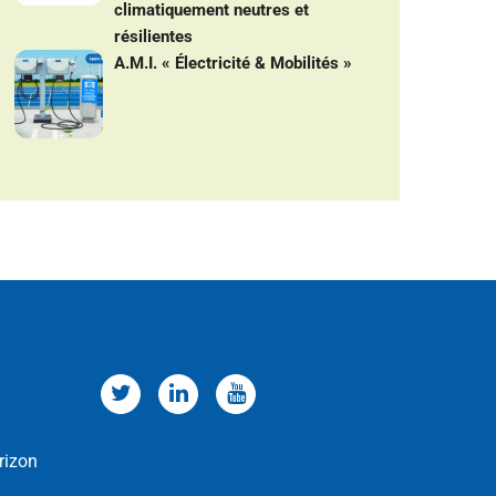
climatiquement neutres et
résilientes
A.M.I. « Électricité & Mobilités »
rizon