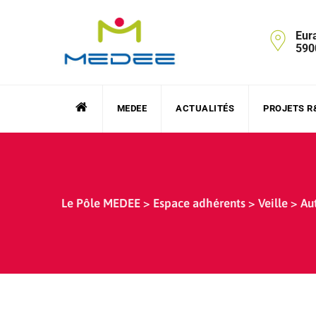
Skip
to
Eur
content
590
MEDEE
ACTUALITÉS
PROJETS R
Le Pôle MEDEE
>
Espace adhérents
>
Veille
>
Au