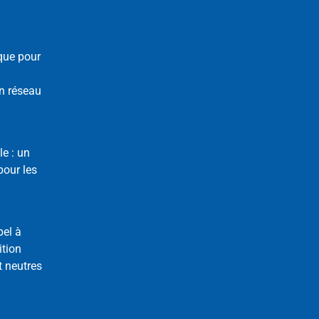
que pour
n réseau
le : un
our les
pel à
ition
t neutres