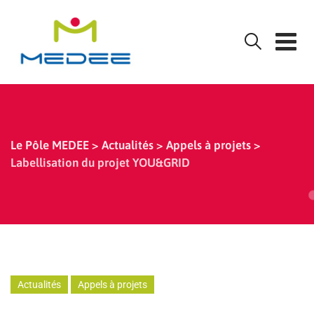
Skip
to
content
Le Pôle MEDEE
>
Actualités
>
Appels à projets
>
Labellisation du projet YOU&GRID
Actualités
Appels à projets