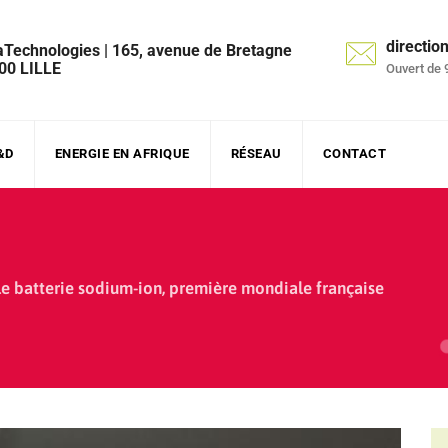
directi
aTechnologies | 165, avenue de Bretagne
00 LILLE
Ouvert de 
&D
ENERGIE EN AFRIQUE
RÉSEAU
CONTACT
e batterie sodium-ion, première mondiale française