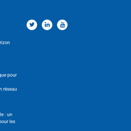
rizon
que pour
n réseau
le : un
our les