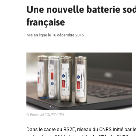
Une nouvelle batterie so
française
Mis en ligne le 16 décembre 2015
© Pierre JACQUET/CEA
Dans le cadre du RS2E, réseau du CNRS initié par le