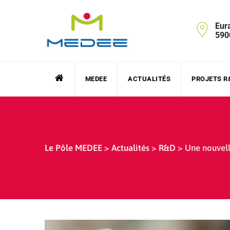
Skip
to
Eur
content
590
MEDEE
ACTUALITÉS
PROJETS R
Le Pôle MEDEE
>
Actualités
>
R&D
>
Une nouvell