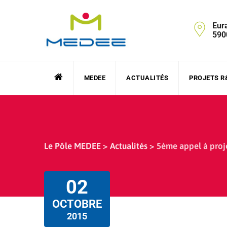
Skip
to
Eur
content
590
MEDEE
ACTUALITÉS
PROJETS R
Le Pôle MEDEE
>
Actualités
>
5ème appel à proj
02
OCTOBRE
2015