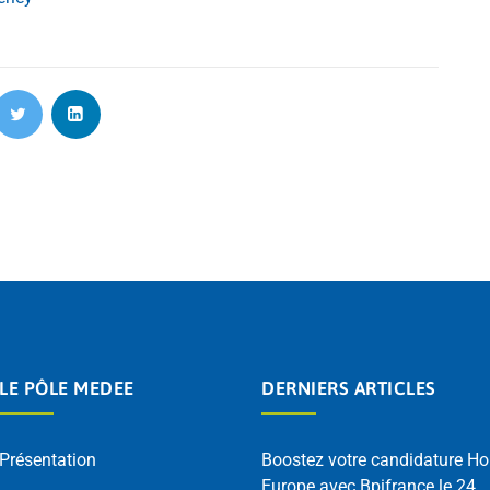
LE PÔLE MEDEE
DERNIERS ARTICLES
Présentation
Boostez votre candidature Ho
Europe avec Bpifrance le 24