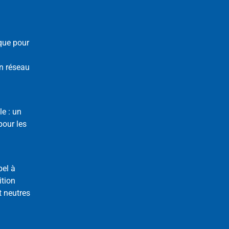
que pour
n réseau
le : un
our les
pel à
ition
t neutres