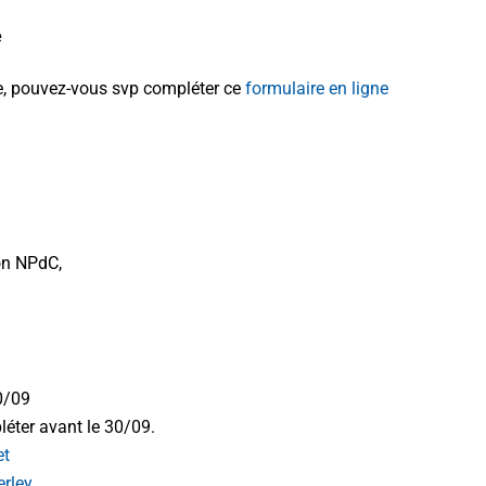
e
re, pouvez-vous svp compléter ce
formulaire en ligne
on NPdC,
0/09
léter avant le 30/09.
et
erley