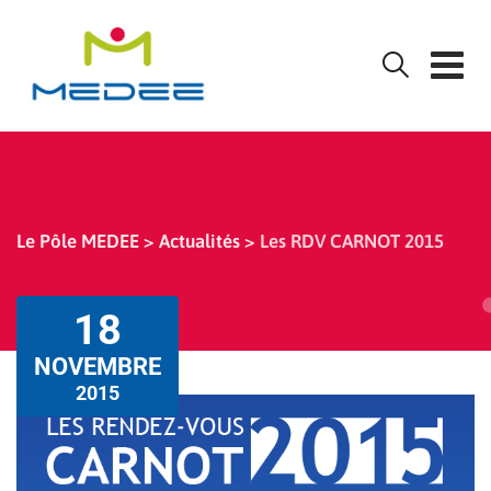
Skip
to
content
Le Pôle MEDEE
>
Actualités
>
Les RDV CARNOT 2015
18
NOVEMBRE
2015