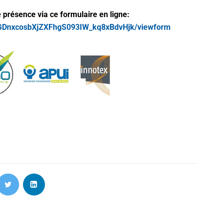
 présence via ce formulaire en ligne:
uUGDnxcosbXjZXFhgS093IW_kq8xBdvHjk/viewform