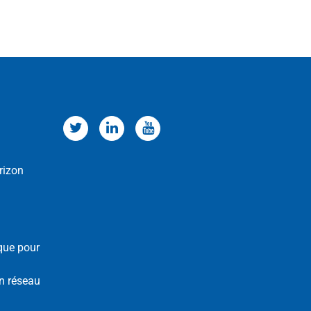
rizon
que pour
n réseau