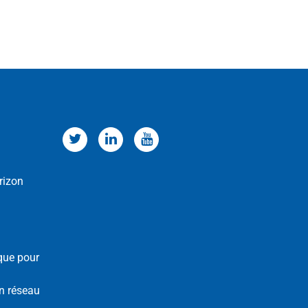
rizon
que pour
n réseau