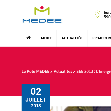
Skip
to
Eur
content
590
MEDEE
ACTUALITÉS
PROJETS R
Le Pôle MEDEE
>
Actualités
>
SEE 2013 : L’Energie
02
JUILLET
2013