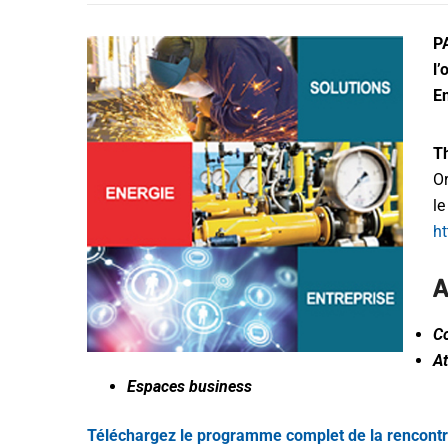
P
l’
En
Th
Or
le
ht
C
At
Espaces business
Téléchargez le programme complet de la rencont