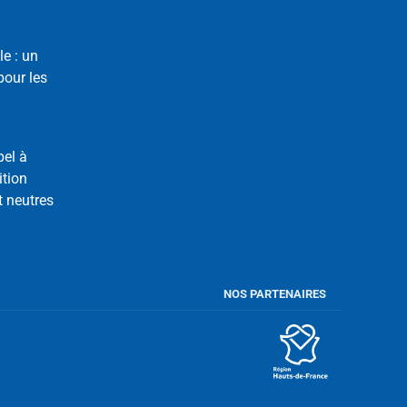
le : un
our les
pel à
ition
t neutres