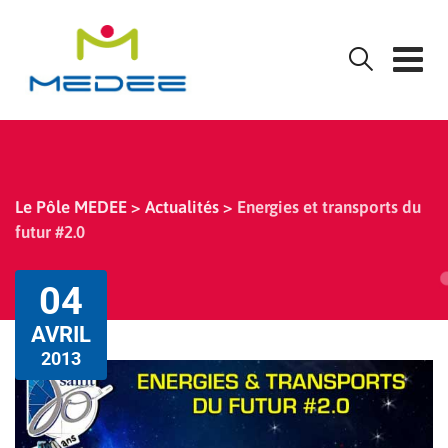
Skip
to
content
Le Pôle MEDEE
>
Actualités
>
Energies et transports du
futur #2.0
04
AVRIL
2013