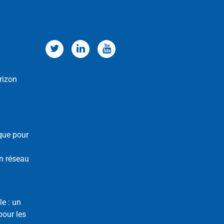
rizon
que pour
n réseau
le : un
our les