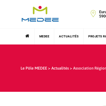
Skip
to
Eur
content
590
MEDEE
ACTUALITÉS
PROJETS R
Le Pôle MEDEE
>
Actualités
>
Association Région