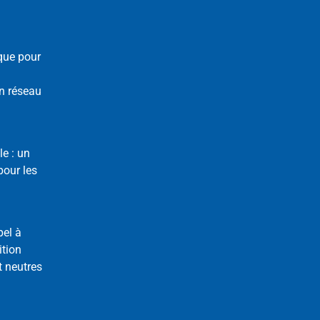
que pour
n réseau
le : un
our les
pel à
ition
t neutres