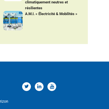
climatiquement neutres et
résilientes
A.M.I. « Électricité & Mobilités »
rizon